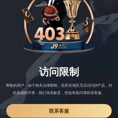
访问限制
尊敬的用户，由于相关法律限制，您所在地区无法访问J9产品，对
此造成的不便，我们深表歉意，您如有疑问请联系客服。
联系客服