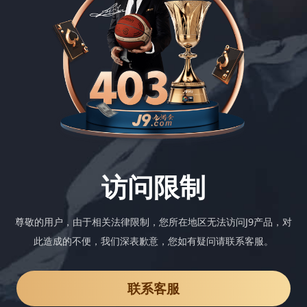
访问限制
尊敬的用户，由于相关法律限制，您所在地区无法访问J9产品，对
此造成的不便，我们深表歉意，您如有疑问请联系客服。
联系客服